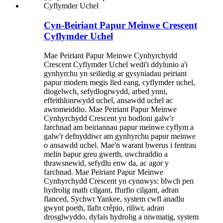
Cyn-Beiriant Papur Meinwe Crescent
Cyflymder Uchel
Mae Peiriant Papur Meinwe Cynhyrchydd
Crescent Cyflymder Uchel wedi'i ddylunio a'i
gynhyrchu yn seiliedig ar gysyniadau peiriant
papur modern megis lled eang, cyflymder uchel,
diogelwch, sefydlogrwydd, arbed ynni,
effeithlonrwydd uchel, ansawdd uchel ac
awtomeiddio. Mae Peiriant Papur Meinwe
Cynhyrchydd Crescent yn bodloni galw'r
farchnad am beiriannau papur meinwe cyflym a
galw'r defnyddiwr am gynhyrchu papur meinwe
o ansawdd uchel. Mae'n warant bwerus i fentrau
melin bapur greu gwerth, uwchraddio a
thrawsnewid, sefydlu enw da, ac agor y
farchnad. Mae Peiriant Papur Meinwe
Cynhyrchydd Crescent yn cynnwys: blwch pen
hydrolig math cilgant, ffurfio cilgant, adran
flanced, Sychwr Yankee, system cwfl anadlu
gwynt poeth, llafn crêpio, riliwr, adran
drosglwyddo, dyfais hydrolig a niwmatig, system