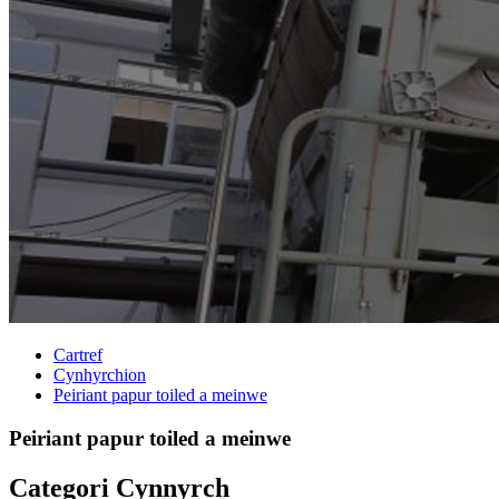
Cartref
Cynhyrchion
Peiriant papur toiled a meinwe
Peiriant papur toiled a meinwe
Categori Cynnyrch