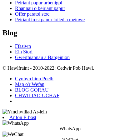
Peiriant papur arbenigol
Rhannau o beiriant papur
Offer paratoi stoc
Peiriant trosi papur toiled a meinwe
Blog
Ffasiwn
Ein Stori
Gwerthiannau a Bargeinion
© Hawlfraint - 2010-2022: Cedwir Pob Hawl.
Cynhyrchion Poeth
Map o'r Wefan
BLOG GORAU
CHWILIAD UCHAF
Anfon E-bost
WhatsApp
WeChat