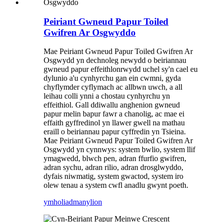
Peiriant Gwneud Papur Toiled
Gwifren Ar Osgwyddo
Mae Peiriant Gwneud Papur Toiled Gwifren Ar
Osgwydd yn dechnoleg newydd o beiriannau
gwneud papur effeithlonrwydd uchel sy'n cael eu
dylunio a'u cynhyrchu gan ein cwmni, gyda
chyflymder cyflymach ac allbwn uwch, a all
leihau colli ynni a chostau cynhyrchu yn
effeithiol. Gall ddiwallu anghenion gwneud
papur melin bapur fawr a chanolig, ac mae ei
effaith gyffredinol yn llawer gwell na mathau
eraill o beiriannau papur cyffredin yn Tsieina.
Mae Peiriant Gwneud Papur Toiled Gwifren Ar
Osgwydd yn cynnwys: system bwlio, system llif
ymagwedd, blwch pen, adran ffurfio gwifren,
adran sychu, adran rilio, adran drosglwyddo,
dyfais niwmatig, system gwactod, system iro
olew tenau a system cwfl anadlu gwynt poeth.
ymholiad
manylion