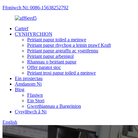
Ffoniwch Ni: 0086-15638252792
Cartref
CYNHYRCHION
Peiriant papur toiled a meinwe
Peiriant papur rhychog a leinin prawf Kraft
Peiriant papur argraffu ac ysgrifennu
Peiriant papur arbenigol
Rhannau o beiriant papur
Offer paratoi stoc
Peiriant trosi papur toiled a meinwe
Ein prosiectau
Amdanom Ni
Blog
Ffasiwn
Ein Stori
Gwerthiannau a Bargeinion
Cysylltwch â Ni
English