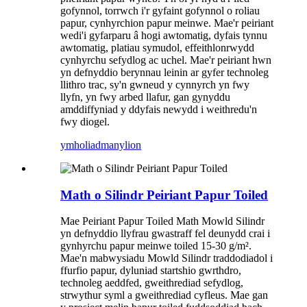
gofynnol, torrwch i'r gyfaint gofynnol o roliau
papur, cynhyrchion papur meinwe. Mae'r peiriant
wedi'i gyfarparu â hogi awtomatig, dyfais tynnu
awtomatig, platiau symudol, effeithlonrwydd
cynhyrchu sefydlog ac uchel. Mae'r peiriant hwn
yn defnyddio berynnau leinin ar gyfer technoleg
llithro trac, sy'n gwneud y cynnyrch yn fwy
llyfn, yn fwy arbed llafur, gan gynyddu
amddiffyniad y ddyfais newydd i weithredu'n
fwy diogel.
ymholiad
manylion
Math o Silindr Peiriant Papur Toiled
Mae Peiriant Papur Toiled Math Mowld Silindr
yn defnyddio llyfrau gwastraff fel deunydd crai i
gynhyrchu papur meinwe toiled 15-30 g/m².
Mae'n mabwysiadu Mowld Silindr traddodiadol i
ffurfio papur, dyluniad startshio gwrthdro,
technoleg aeddfed, gweithrediad sefydlog,
strwythur syml a gweithrediad cyfleus. Mae gan