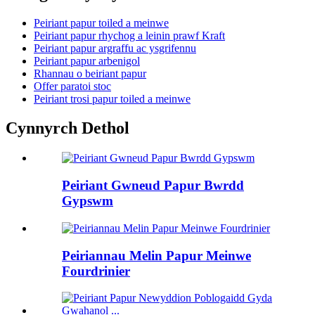
Peiriant papur toiled a meinwe
Peiriant papur rhychog a leinin prawf Kraft
Peiriant papur argraffu ac ysgrifennu
Peiriant papur arbenigol
Rhannau o beiriant papur
Offer paratoi stoc
Peiriant trosi papur toiled a meinwe
Cynnyrch Dethol
Peiriant Gwneud Papur Bwrdd
Gypswm
Peiriannau Melin Papur Meinwe
Fourdrinier