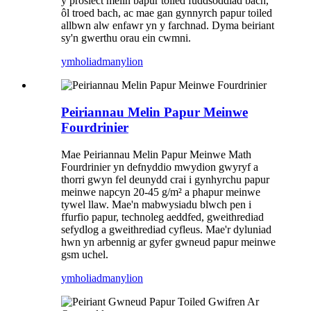
y prosiect melin bapur toiled fuddsoddiad bach,
ôl troed bach, ac mae gan gynnyrch papur toiled
allbwn alw enfawr yn y farchnad. Dyma beiriant
sy'n gwerthu orau ein cwmni.
ymholiad
manylion
Peiriannau Melin Papur Meinwe
Fourdrinier
Mae Peiriannau Melin Papur Meinwe Math
Fourdrinier yn defnyddio mwydion gwyryf a
thorri gwyn fel deunydd crai i gynhyrchu papur
meinwe napcyn 20-45 g/m² a phapur meinwe
tywel llaw. Mae'n mabwysiadu blwch pen i
ffurfio papur, technoleg aeddfed, gweithrediad
sefydlog a gweithrediad cyfleus. Mae'r dyluniad
hwn yn arbennig ar gyfer gwneud papur meinwe
gsm uchel.
ymholiad
manylion