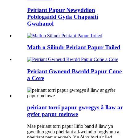
Peiriant Papur Newyddion
Poblogaidd Gyda Chapasiti
Gwahanol
Math o Silindr Peiriant Papur Toiled
Peiriant Gwneud Bwrdd Papur Cone
a Core
peiriant torri papur gwregys â llaw ar
gyfer papur meinwe
Mae peiriant torri papur llifio band â llaw yn
gweithio gyda pheiriant ail-weindio boglynnu a
pheiriant papur wyneb. Yn ôl yr hyd a'r lled