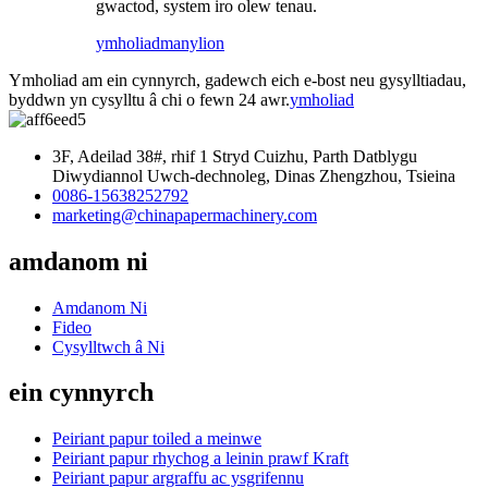
gwactod, system iro olew tenau.
ymholiad
manylion
Ymholiad am ein cynnyrch, gadewch eich e-bost neu gysylltiadau,
byddwn yn cysylltu â chi o fewn 24 awr.
ymholiad
3F, Adeilad 38#, rhif 1 Stryd Cuizhu, Parth Datblygu
Diwydiannol Uwch-dechnoleg, Dinas Zhengzhou, Tsieina
0086-15638252792
marketing@chinapapermachinery.com
amdanom ni
Amdanom Ni
Fideo
Cysylltwch â Ni
ein cynnyrch
Peiriant papur toiled a meinwe
Peiriant papur rhychog a leinin prawf Kraft
Peiriant papur argraffu ac ysgrifennu